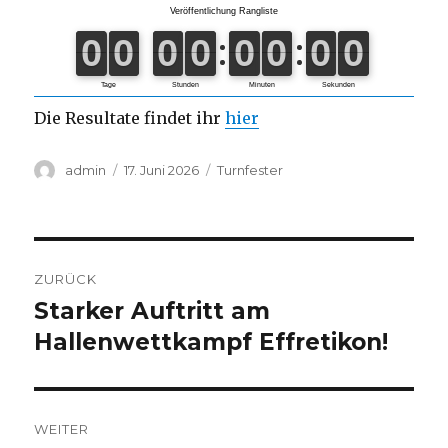
Die Resultate findet ihr
hier
Autor
Veröffentlicht
Kategorien
admin
17. Juni 2026
Turnfester
am
Beitragsnavigation
ZURÜCK
Starker Auftritt am
Vorheriger
Beitrag:
Hallenwettkampf Effretikon!
WEITER