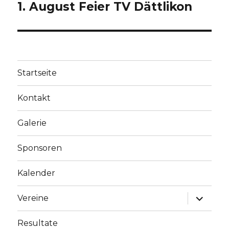
1. August Feier TV Dättlikon
Nächster
Beitrag:
Startseite
Kontakt
Galerie
Sponsoren
Kalender
Unterme
Vereine
anzeige
Resultate